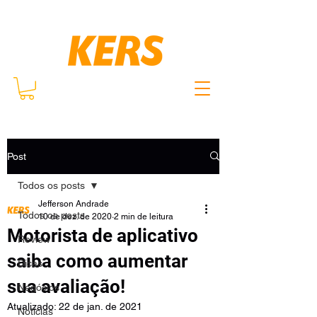
Post
Todos os posts
Jefferson Andrade
Todos os posts
10 de dez. de 2020
2 min de leitura
Motorista de aplicativo
Review
saiba como aumentar
Dicas
sua avaliação!
Negócios
Atualizado:
22 de jan. de 2021
Notícias