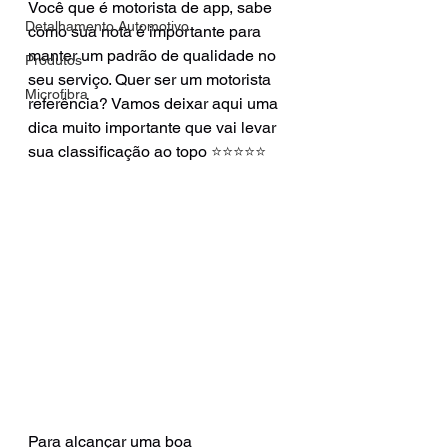
Você que é motorista de app, sabe 
Detalhamento Automotivo
como sua nota é importante para 
manter um padrão de qualidade no 
Produtos
seu serviço. Quer ser um motorista 
Microfibra
referência? Vamos deixar aqui uma 
dica muito importante que vai levar 
sua classificação ao topo 
⭐️⭐️⭐️⭐️⭐️
Para alcançar uma boa 