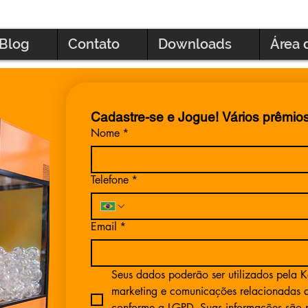
Blog
Contato
Downloads
Área 
Cadastre-se e Jogue! Vários prêmio
Nome
*
Telefone
*
Email
*
Seus dados poderão ser utilizados pela K
marketing e comunicações relacionadas ao
conforme a LGPD. Suas informações são p