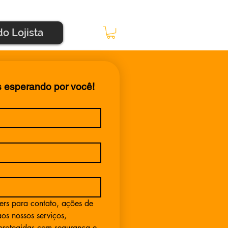
do Lojista
s esperando por você!
ers para contato, ações de 
s nossos serviços, 
rotegidas com segurança e 