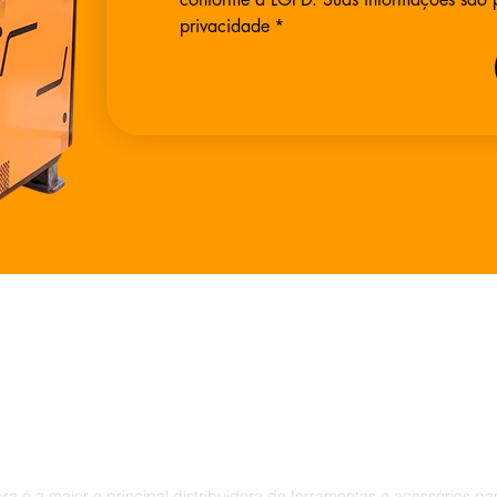
privacidade
*
 é a maior e principal distribuidora de ferramentas e acessórios pa