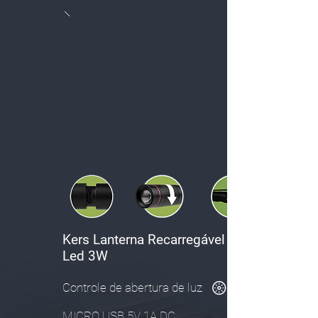
Kers Lanterna
Recarregável
Pen
Led 3W
Controle de abertura de luz
MICRO USB 5V 1A DC