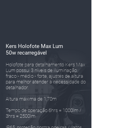
Kers Holofote Max Lum
50w
recarregável
Holofote para detalhamento Kers Max
Lum possui 3 níveis de iluminação,
fraco - médio - forte, ajustes de altura
para melhor atender a necessidade do
detalhador.
Altura máxima de 1,70m
Tempo de operação 6hrs = 1000lm /
3hrs = 2500lm
IP65: proteção contra poeiras / jatos