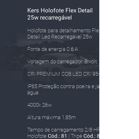
Kers Holofote Flex Detail
25w
recarregável
Holofote para detalhamento Flex
Detail Led Recarregável 25w
Fonte de energia 0.6 A
Voltagem do carregador: Bivolt
CRI PREMIUM COB LED CRI 95+
IP65 Proteção contra poeira e jatos de
água
4000k 26w
Altura máxima 1,85m
Tempo de carregamento 2/8 HRS
Holofote
Cód.: 81
|
Tripé
Cód.: 82