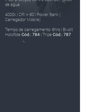
de água
4000k | CRI > 80 | Power Bank (
Carregador Mobile)
Tempo de carregamento: 6hrs | Bivolt
Holofote
Cód.: 784
|
Tripé
Cód.: 787