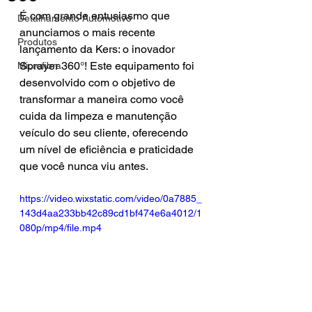
É com grande entusiasmo que 
Detalhamento Automotivo
anunciamos o mais recente 
Produtos
lançamento da Kers: o inovador 
Sprayer 360°! Este equipamento foi 
Microfibra
desenvolvido com o objetivo de 
transformar a maneira como você 
cuida da limpeza e manutenção 
veículo do seu cliente, oferecendo 
um nível de eficiência e praticidade 
que você nunca viu antes.
https://video.wixstatic.com/video/0a7885_
143d4aa233bb42c89cd1bf474e6a4012/1
080p/mp4/file.mp4