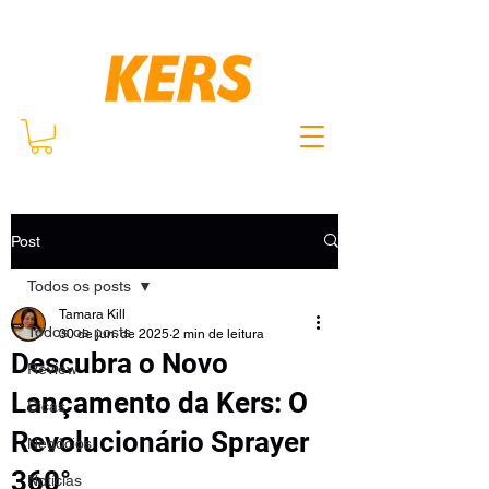
Post
Todos os posts
Tamara Kill
Todos os posts
30 de jun. de 2025
2 min de leitura
Descubra o Novo
Review
Lançamento da Kers: O
Dicas
Revolucionário Sprayer
Negócios
360°
Notícias