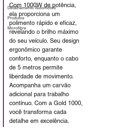
Com 1000W de potência, 
Detalhamento Automotivo
ela proporciona um 
Produtos
polimento rápido e eficaz, 
Microfibra
revelando o brilho máximo 
do seu veículo. Seu design 
ergonômico garante 
conforto, enquanto o cabo 
de 5 metros permite 
liberdade de movimento. 
Acompanha um carvão 
adicional para trabalho 
contínuo. Com a Gold 1000, 
você transforma cada 
detalhe em excelência. 