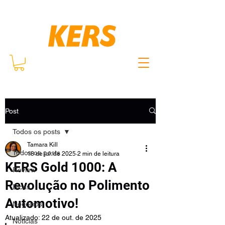
Post
Todos os posts
Tamara Kill
Todos os posts
18 de jul. de 2025
2 min de leitura
KERS Gold 1000: A
Review
Revolução no Polimento
Dicas
Automotivo!
Negócios
Atualizado:
22 de out. de 2025
Notícias