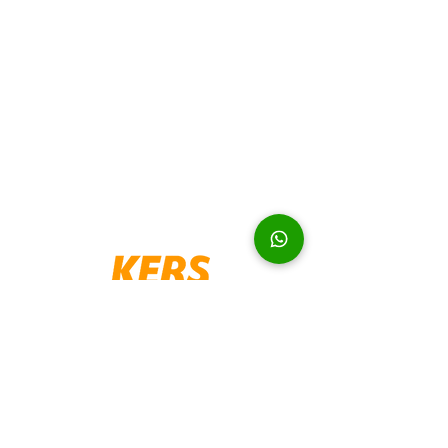
"Fundada em 1999, a Kers Importadora é a maior e principal distribuidora de ferramentas e acessórios para
detalhamento automotivo no Brasil. Nosso mix de produtos conta com itens exclusivos, produtos com qualidade
reconhecida em todo o território nacional. As marcas Kers e Yes Tools, são referência de confiança e qualidade, o
serviço de garantia nacional oferece maior tranquilidade e conforto para o consumidor final"