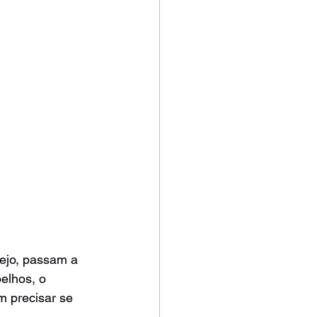
lejo, passam a 
elhos, o 
m precisar se 