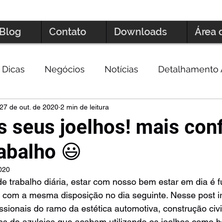
Blog
Contato
Downloads
Área 
Dicas
Negócios
Notícias
Detalhamento 
27 de out. de 2020
2 min de leitura
s seus joelhos! mais con
abalho 😃
2020
de trabalho diária, estar com nosso bem estar em dia é 
 com a mesma disposição no dia seguinte. Nesse post ir
fissionais do ramo da estética automotiva, construção civ
es de azulejos que acabam utilizando os joelhos como b