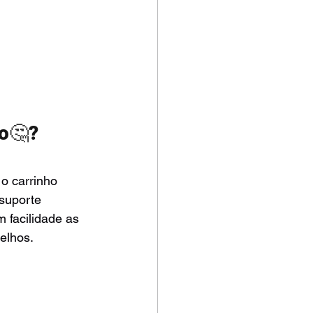
o
🤔
?
o carrinho 
suporte 
 facilidade as 
elhos. 