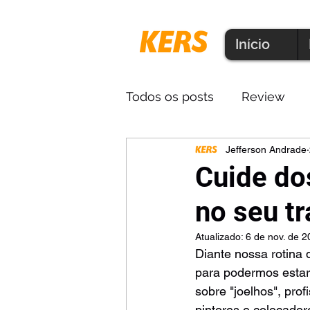
Início
Todos os posts
Review
Jefferson Andrade
Produtos
Microfibra
Cuide do
no seu tr
Atualizado:
6 de nov. de 
Diante nossa rotina 
para podermos estar
sobre "joelhos", pro
pintores e colocador