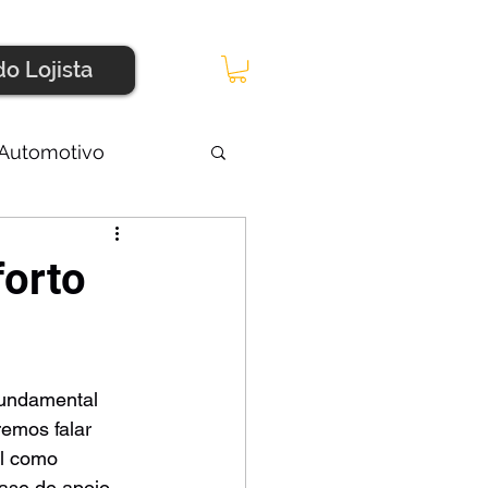
do Lojista
Automotivo
forto
fundamental 
emos falar 
il como 
ase de apoio 