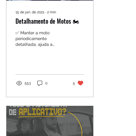
15 de jan. de 2021
∙
2
min
Detalhamento de Motos 🏍
✅ Manter a moto
periodicamente
detalhada, ajuda a
agregar valor de venda e
sabemos que uma peça
detalhada dura por muito
mais tempo....
553
0
5