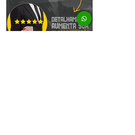
10 de dez. de 2020
∙
2
min
Motorista de aplicativo saiba
como aumentar sua
avaliação!
Você que é motorista de
app, sabe como sua nota
é importante para manter
um padrão de qualidade
no seu serviço. Quer ser
um motorista...
150
0
2