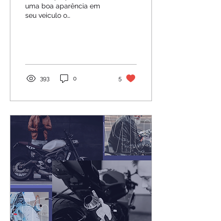
uma boa aparência em
seu veiculo o
detalhamento automotivo,
traz benefícios para seu
carro e sua saúde.
393
0
5