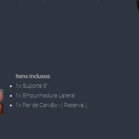
Itens Inclusos:
1x Suporte 5".
1x Empunhadura Lateral
1x Par de Carvão - ( Reserva )