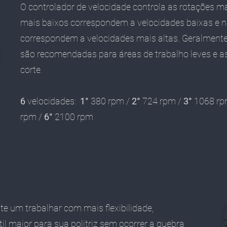
O controlador de velocidade controla as rotações 
mais baixos correspondem a velocidades baixas e 
correspondem a velocidades mais altas. Geralmente
são recomendadas para áreas de trabalho leves e as
corte.
6
velocidades:
1°
380 rpm /
2°
724 rpm /
3°
1068 rp
rpm /
6°
2100 rpm
te um trabalhar com mais flexibilidade,
il maior para sua politriz sem ocorrer a quebra