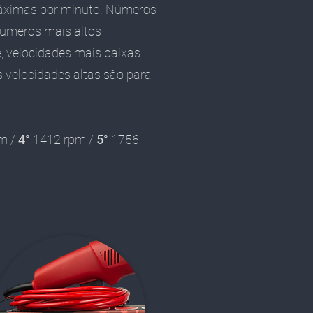
máximas por minuto
. Números
números mais altos
, velocidades mais baixas
 velocidades altas são para
m /
4°
1412 rpm /
5°
1756