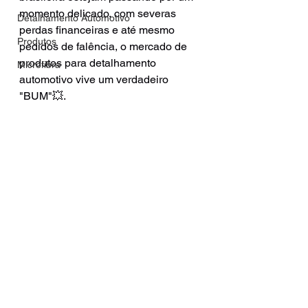
momento delicado, com severas 
Detalhamento Automotivo
perdas financeiras e até mesmo 
Produtos
pedidos de falência, o mercado de 
produtos para detalhamento 
Microfibra
automotivo vive um verdadeiro 
"BUM"💥.