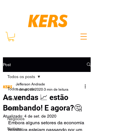
Post
Todos os posts
Jefferson Andrade
Todos os posts
1 de set. de 2020
3 min de leitura
As vendas 📈 estão
Review
Bombando! E agora?🤔
Dicas
Atualizado:
4 de set. de 2020
Negócios
Embora alguns setores da economia 
Notícias
brasileira estejam passando por um 